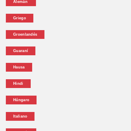
Alemán
Griego
Groenlandés
Guaraní
Hausa
Hindi
Húngaro
Italiano