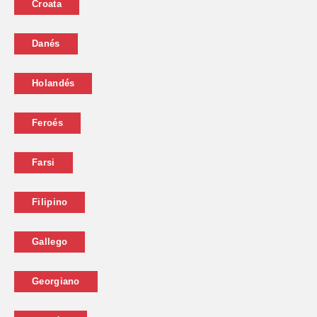
Croata
Danés
Holandés
Feroés
Farsi
Filipino
Gallego
Georgiano